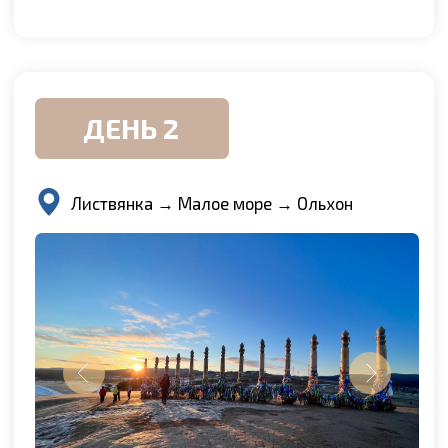
Наполним сегодняшний день путешествия
невероятно красивыми локациями и ВАУ-
эмоциями! Отправимся в ещё одно место,
которое особенно ценят любители заряженных,
сильных локаций. Чистейшая энергетика
шаманских обрядов и мощные таинственные
легенды предков — всё это о
мысе Хобой
.
Но энергетическая составляющая
не единственное достоинство мыса: он является
самой северной точкой Ольхона
. С него
откроется вашему взору захватывающий дух
панорамный вид на широчайшую часть Байкала.
При ясной погоде виден горный хребет
противоположного берега, до которого порядка
80 километров!
А нашим транспортом станет самый удобный
и надёжный по меркам ольхонских дорог
автомобиль — УАЗ-«буханка». В дороге изрядно
потрясёт, но за терпение вас вознаградит вид,
открывающийся с мыса. Прямо на лоне природы
для вас устроят
обед-пикник
с горячительным глинтвейном
.
По возвращении в отель отдохнём и поужинаем.
Вечером же соберёмся вместе: будем пить чай
из таёжных трав, развлекать себя настольными
играми и завораживающими историями про