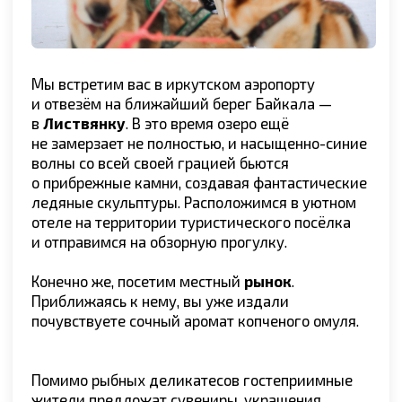
После вкусного завтрака отправимся
исследовать ещё не изученные нами земли
зимнего Байкала! На комфортабельном
трансфере доберёмся до побережья
пролива
Малое море
. Здесь нас встретит
Хивус
—
судно-амфибия на воздушной подушке, чтобы
переправить на остров Ольхон прямо по льду.
Заселимся в отель и отправимся на экскурсию
по Хужиру — самому большому поселению
на всём острове.
Вам предстоит увидеть
одну из девяти
святынь Азии — священную скалу Шаманку
.
Совсем рядом находится ещё одна
достопримечательность —
13 ритуальных
столбов Сэргэ
. Локацию называют
местом
силы
, потому что из поколения в поколение
последователи культуры шаманизма здесь
молятся своим божествам и приносят
им жертвы ради процветания своего народа.