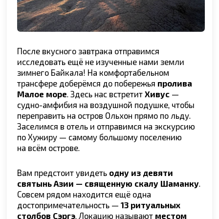
древний остров, чтобы
сильнее проникнуться
атмосферой Рождества.
ДЕНЬ 4
Ольхон → о. Огой → Ольхон