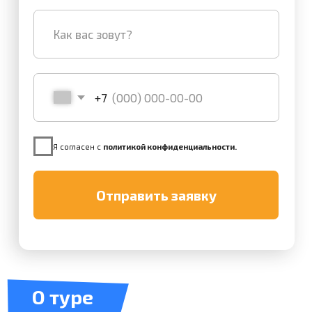
Я согласен с
политикой конфиденциальности.
Отправить заявку
О туре
Несмотря на зимний сезон, это путешествие будет
согревающе тёплым! 6 января, в канун волшебного
Рождества, мы организуем незабываемое семейное
торжество: послушаем мистические предания
Байкала, обменяемся подарками, споём душевные
песни, сделаем яркие фото и повеселимся!
Перед этим познакомимся поближе и, чтобы
сплотиться, пройдём по пятизвёздочному маршруту
зимнего Байкала: увидим его лучшие локации. Под
необъятными снежными сугробами они предстанут
с новой, немного мистической стороны.
Великолепные просторы Сибири, скалистые мысы
острова Ольхон и, конечно же, первостепенная
зимняя достопримечательность — кристальный лёд