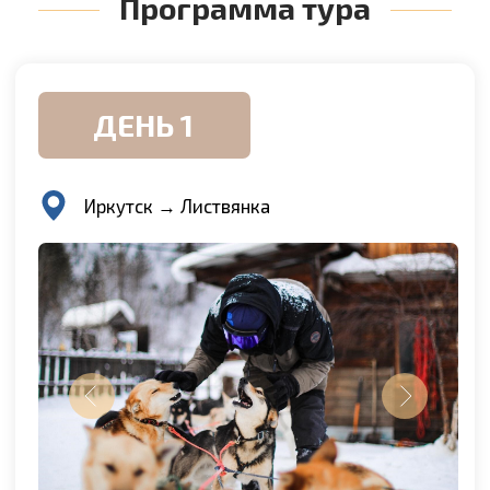
и величественная водная гладь могучего озера.
После обеда вас ждёт развлечение —
катание
на упряжке с сибирскими хаски
. Эти,
по заслугам награждённые на мировых
соревнованиях, активные и сильные животные
никого не оставят равнодушными. Когда
необходимо отдохнуть душой и воссоединиться
с природой, такая прогулка по заснеженному
зимнему лесу — истинное наслаждение.
ДЕНЬ 2
Листвянка → Малое море → Ольхон