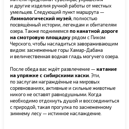
За десятилетия в этом месте образовалось
огромное скопление сильнейшей энергии —
сама скала словно намагничена и приковывает
взгляды гостей Ольхона.
ДЕНЬ 3
Ольхон → Мыс Хобой