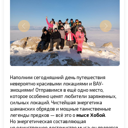
энергетикой Байкала.
Обед устроим на свежем воздухе с видом
на бескрайние байкальские просторы. А вечером
состоится завершающий ужин.
Встретим
Рождество в кругу уже близких людей
:
обменяемся впечатлениями от поездки,
подарим друг другу подарки, будем петь
и веселиться. Вечер станет громким
и красочным завершающим словом вашей
персональной байкальской истории! Можете
быть уверенными, Рождество на Байкале
запомнится на долгие годы!
ДЕНЬ 5
Ольхон → Иркутск