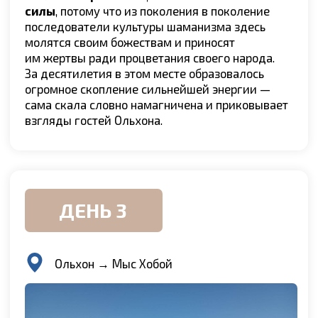
Настал день Рождества
. Но сначала нас ждёт
богатый на приключения день — отправимся
к южной части острова на Хивусе
. Вам
предстоит увидеть ещё одну зимнюю
достопримечательность Байкала, достойную
лучших travel-журналов, — это сокуи или
ледяные наплески на прибрежных скалах.
Образуются они благодаря влаге, попадающей
на отвесные берега, — она замерзает и создаёт
невероятные фигуры, ледяные гроты и пещеры.
Ледяное убранство контрастирует с льдом
цвета индиго, что создаёт поистине
захватывающий дух пейзаж.
На полуострове
Кобылья голова
заберёмся
на самую высокую точку, чтобы насладиться
захватывающим видом синих льдов
Ольхонского пролива
. Сделаем чудесные
снимки на память и отправимся на
остров Огой
.
Здесь возведена
священная буддийская
Ступа Просветления
. Сторонники религии
верят, что ступы способствуют рассеиванию
негатива и концентрируют положительную
энергию. Также сооружение символизирует
главную цель буддийского пути —
самопознание и духовное возвышение.
Прикоснёмся к колоритной культуре
и проникнемся той самой неподдельной