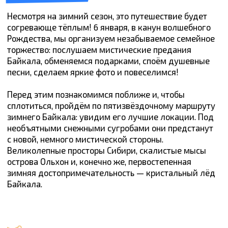
Байкала.
Маршрут тура
Иркутск → Листвянка → Малое море → Ольхон →
скала Шаманка → Мыс Хобой → о. Огой → Иркутск
Варианты стоимости