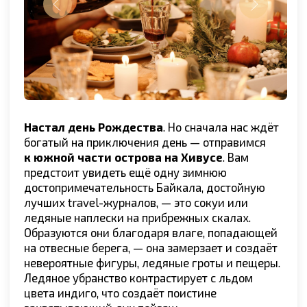
+
60 000
Карелия
путешественников
получили яркие эмоции,
увидев с нами...
Сахалин
Алтай
Байкал